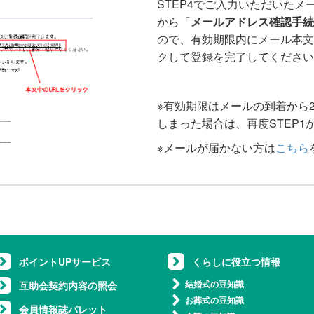
STEP4でご入力いただいた
から「
メールアドレス確認手続
ので、有効期限内にメール本文
クして登録を完了してください
※有効期限はメールの到着から
しまった場合は、再度STEP1
※メールが届かない方は
こちら
ポイントUPサービス
くらしに役立つ情報
結婚式の豆知識
互助会契約内容の照会
お葬式の豆知識
会員情報誌パレット