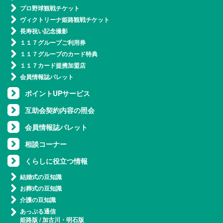
プロ野球観戦チケット
ヴィクトリーナ姫路観戦チケット
長寿祝い記念撮影
１１７グループご利用券
１１７グループのカード特典
１１７カード提携加盟店
会員情報誌パレット
ポイントUPサービス
互助会契約内容の照会
会員情報誌パレット
相談コーナー
くらしに役立つ情報
結婚式の豆知識
お葬式の豆知識
介護の豆知識
あっぷる通信
姫路版
/
加古川・明石版