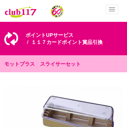
メインコンテンツに移動
Toggle
navigatio
ポイントUPサービス
１１７カードポイント賞品引換
モットプラス スライサーセット