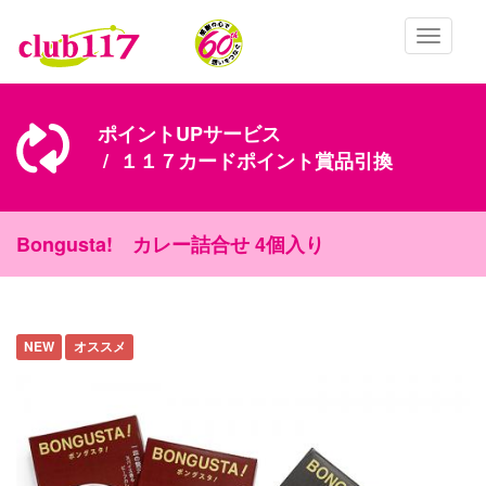
メインコンテンツに移動
Toggle
navigatio
ポイントUPサービス
１１７カードポイント賞品引換
Bongusta! カレー詰合せ 4個入り
NEW
オススメ