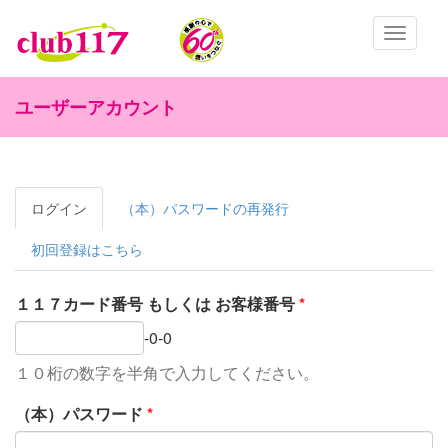
メインコンテンツに移動
Toggle
navigatio
ユーザーアカウント
ログイン
(ア
（本）パスワードの再発行
プライマリータブ
ク
テ
初回登録はこちら
ィ
ブ
１１７カード番号 もしくは お客様番号
*
な
タ
-0-0
ブ)
１０桁の数字を半角で入力してください。
（本）パスワード
*