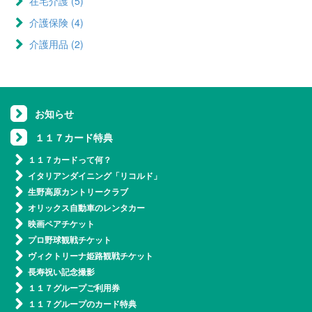
在宅介護 (5)
Apply 在宅介護 filter
介護保険 (4)
Apply 介護保険 filter
介護用品 (2)
Apply 介護用品 filter
お知らせ
１１７カード特典
１１７カードって何？
イタリアンダイニング「リコルド」
生野高原カントリークラブ
オリックス自動車のレンタカー
映画ペアチケット
プロ野球観戦チケット
ヴィクトリーナ姫路観戦チケット
長寿祝い記念撮影
１１７グループご利用券
１１７グループのカード特典