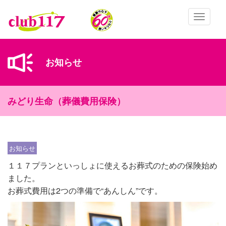
メインコンテンツに移動
Toggle
navigatio
お知らせ
みどり生命（葬儀費用保険）
お知らせ
１１７プランといっしょに使えるお葬式のための保険始め
ました。
お葬式費用は2つの準備で“あんしん”です。