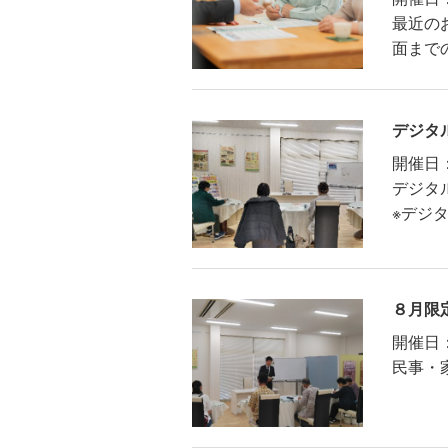
最近の
面まで
デジタ
開催日
デジタ
※デジ
８月限
開催日
民事・