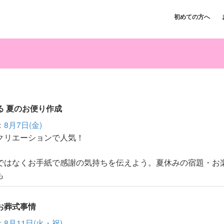
初めての方へ
る 夏のお便り作成
：
8月7日(金)
クリエーションで人気！
ではなくお手紙で感謝の気持ちを伝えよう。夏休みの宿題・お
も
お葬式事情
：
8月11日(火・祝)