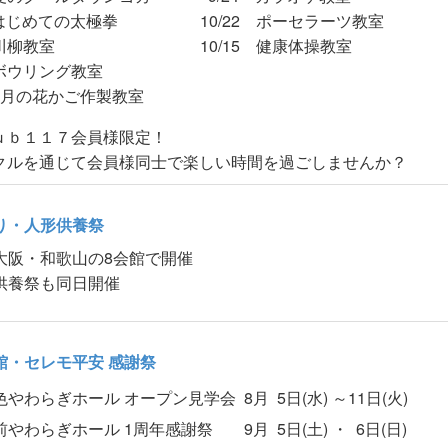
 はじめての太極拳
10/22 ポーセラーツ教室
 川柳教室
10/15 健康体操教室
 ボウリング教室
 9月の花かご作製教室
ｕｂ１１７会員様限定！
クルを通じて会員様同士で楽しい時間を過ごしませんか？
り・人形供養祭
大阪・和歌山の8会館で開催
供養祭も同日開催
館・セレモ平安 感謝祭
色やわらぎホール オープン見学会
8月 5日(水) ～11日(火)
前やわらぎホール 1周年感謝祭
9月 5日(土) ・ 6日(日)