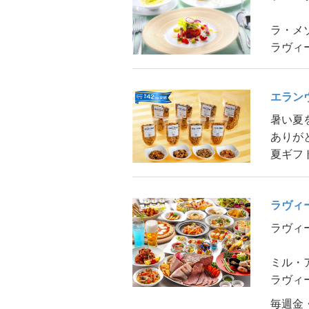
ラ・メ
ラヴィ
エラン
暑い夏
ありが
夏ギフ
ラヴィ
ラヴィ
ミル・
ラヴィ
毎週金