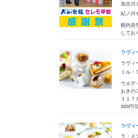
加古川
紀ノ川
館内見
してお
ラヴィ
ラヴィ
ミル・
ウエデ
おきの
１１７
300円
ラヴィ
ラ・メ