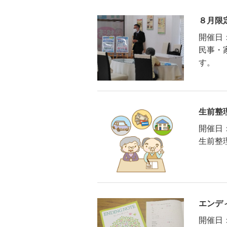
８月限
開催日
民事・
す。
生前整
開催日
生前整
エンデ
開催日