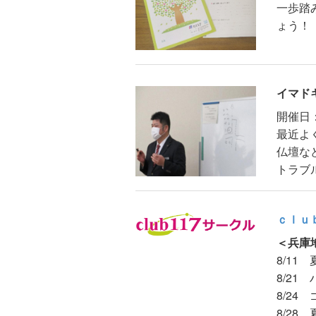
一歩踏
ょう！
イマド
開催日
最近よ
仏壇な
トラブ
ｃｌｕ
＜兵庫
8/11
8/21
8/24
8/28