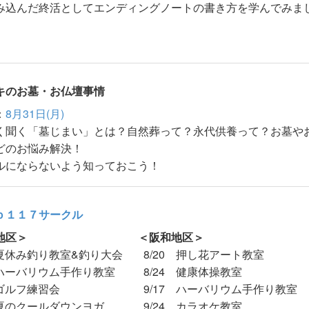
み込んだ終活としてエンディングノートの書き方を学んでみま
キのお墓・お仏壇事情
：
8月31日(月)
く聞く「墓じまい」とは？自然葬って？永代供養って？お墓や
どのお悩み解決！
ルにならないよう知っておこう！
ｂ１１７サークル
地区＞
＜阪和地区＞
 夏休み釣り教室&釣り大会
8/20 押し花アート教室
 ハーバリウム手作り教室
8/24 健康体操教室
 ゴルフ練習会
9/17 ハーバリウム手作り教室
 夏のクールダウンヨガ
9/24 カラオケ教室