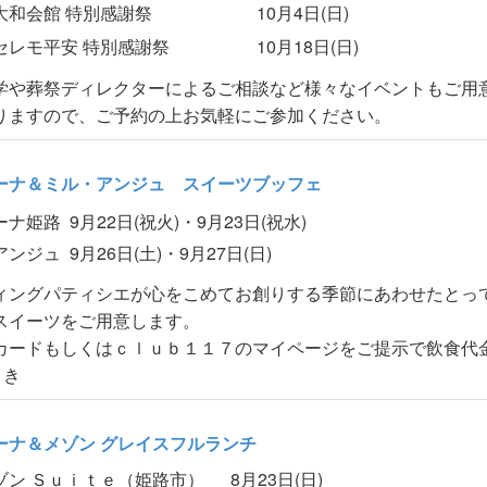
大和会館 特別感謝祭
10月4日(日)
セレモ平安 特別感謝祭
10月18日(日)
学や葬祭ディレクターによるご相談など様々なイベントもご用
りますので、ご予約の上お気軽にご参加ください。
ーナ＆ミル・アンジュ スイーツブッフェ
ーナ姫路
9月22日(祝火)・9月23日(祝水)
アンジュ
9月26日(土)・9月27日(日)
ィングパティシエが心をこめてお創りする季節にあわせたとっ
スイーツをご用意します。
カードもしくはｃｌｕｂ１１７のマイページをご提示で飲食代
引き
ーナ＆メゾン グレイスフルランチ
ゾン Ｓｕｉｔｅ（姫路市）
8月23日(日)