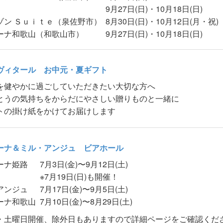
9月27日(日)・10月18日(日)
ゾン Ｓｕｉｔｅ（泉佐野市）
8月30日(日)・10月12日(月・祝)
ーナ和歌山（和歌山市）
9月27日(日)・10月18日(日)
ヴィタール お中元・夏ギフト
を健やかに過ごしていただきたい大切な方へ
とうの気持ちをからだにやさしい贈りものと一緒に
トの掛け紙をかけてお届けします
ーナ＆ミル・アンジュ ビアホール
ーナ姫路
7月3日(金)〜9月12日(土)
※7月19日(日)も開催！
アンジュ
7月17日(金)〜9月5日(土)
ーナ和歌山
7月10日(金)〜8月29日(土)
・土曜日開催、除外日もありますので詳細ページをご確認くだ