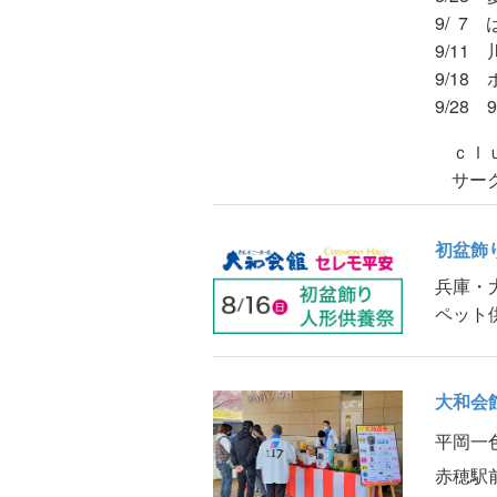
9/ 7
9/11
9/18
9/28
ｃｌ
サー
初盆飾
兵庫・
ペット
大和会
平岡一
赤穂駅