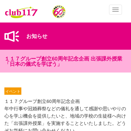
メインコンテンツに移動
Toggle
navigatio
お知らせ
１１７グループ創立60周年記念企画 出張課外授業
「日本の儀式を学ぼう」
イベント
１１７グループ創立60周年記念企画
年中行事や冠婚葬祭などの儀礼を通して感謝や思いやりの
心を学ぶ機会を提供したいと、地域の学校の生徒様へ向け
た「出張課外授業」を実施することといたしました。どう
ぞお気軽にお問い合わせください