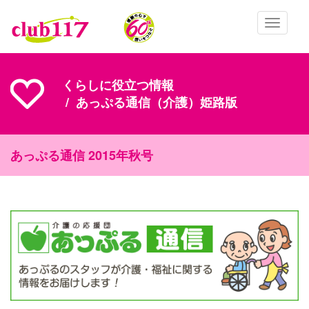
メインコンテンツに移動
Toggle
navigatio
くらしに役立つ情報
あっぷる通信（介護）姫路版
あっぷる通信 2015年秋号